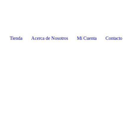
Tienda
Acerca de Nosotros
Mi Cuenta
Contacto
ase try again.