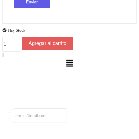
Hay Stock
Yerba
Agregar al carrito
Mate
Rojo
Tradicional
Menu
x
500g
cantidad
Formá parte de Mate Rojo
Subscribe