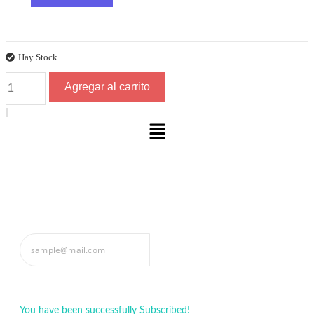
Hay Stock
Yerba
Agregar al carrito
Mate
Rojo
Tradicional
Menu
x
2kg
cantidad
Formá parte de Mate Rojo
Subscribe
You have been successfully Subscribed!
Ops! Something went